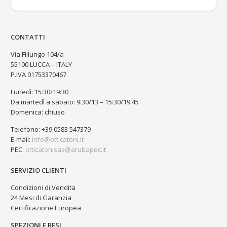
CONTATTI
Via Fillungo 104/a
55100 LUCCA – ITALY
P.IVA 01753370467
Lunedì: 15:30/19:30
Da martedì a sabato: 9:30/13 – 15:30/19:45
Domenica: chiuso
Telefono: +39 0583 547379
E-mail:
info@otticatoni.it
PEC:
otticatonisas@arubapec.it
SERVIZIO CLIENTI
Condizioni di Vendita
24 Mesi di Garanzia
Certificazione Europea
SPEZIONI E RESI